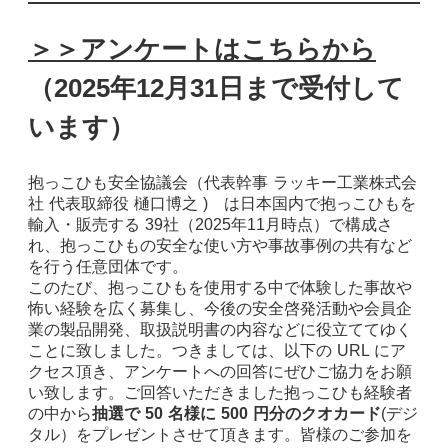
＞＞アンケートはこちらから
（2025年12月31日まで受付して
います）
抱っこひも安全協議会（代表幹事 ラッキー工業株式会
社 代表取締役 樋口博之 ) は日本国内で抱っこひもを
輸入・販売する 39社（2025年11月時点）で構成さ
れ、抱っこひもの安全な使い方や事故事例の共有など
を行う任意団体です。
このたび、抱っこひもを使用する中で体験した事故や
怖い経験を広く募集し、今後の安全啓発活動や会員企
業の製品開発、取扱説明書の内容などに役立ててゆく
ことに致しました。つきましては、以下の URL にア
クセス頂き、アンケートへの回答にぜひご協力をお願
い致します。ご回答いただきました抱っこひも経験者
の中から
抽選で 50 名様に 500 円分のクオカード
(デジ
タル）をプレゼントさせて頂きます。皆様のご参加を